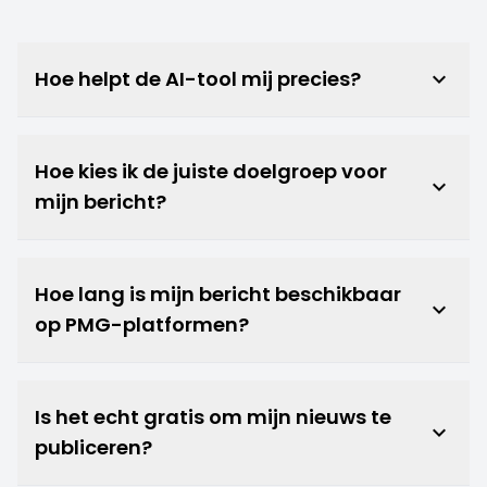
Hoe helpt de AI-tool mij precies?
keyboard_arrow_down
Hoe kies ik de juiste doelgroep voor
keyboard_arrow_down
mijn bericht?
Hoe lang is mijn bericht beschikbaar
keyboard_arrow_down
op PMG-platformen?
Is het echt gratis om mijn nieuws te
keyboard_arrow_down
publiceren?