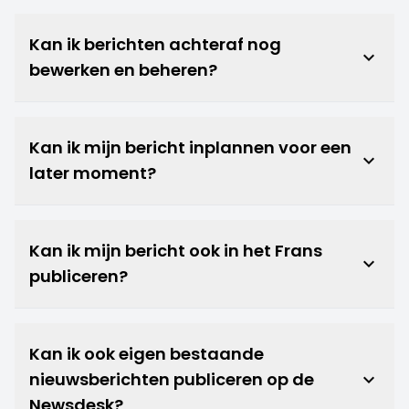
Kan ik berichten achteraf nog
keyboard_arrow_down
bewerken en beheren?
Kan ik mijn bericht inplannen voor een
keyboard_arrow_down
later moment?
Kan ik mijn bericht ook in het Frans
keyboard_arrow_down
publiceren?
Kan ik ook eigen bestaande
nieuwsberichten publiceren op de
keyboard_arrow_down
Newsdesk?